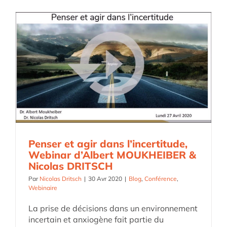
Penser et agir dans l’incertitude,
Webinar d’Albert MOUKHEIBER &
Nicolas DRITSCH
Par
Nicolas Dritsch
|
30 Avr 2020
|
Blog
,
Conférence
,
Webinaire
La prise de décisions dans un environnement
incertain et anxiogène fait partie du