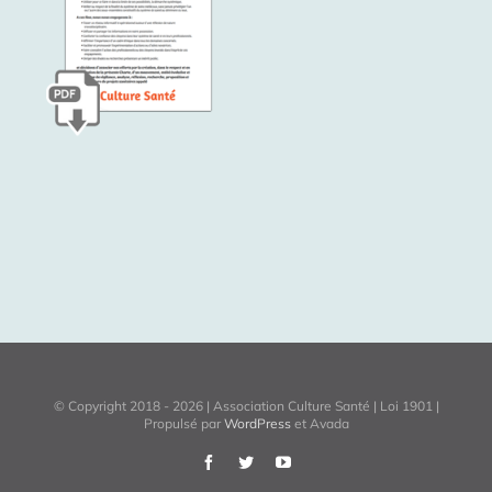
© Copyright 2018 -
2026 | Association Culture Santé | Loi 1901 |
Propulsé par
WordPress
et Avada
Facebook
Twitter
YouTube