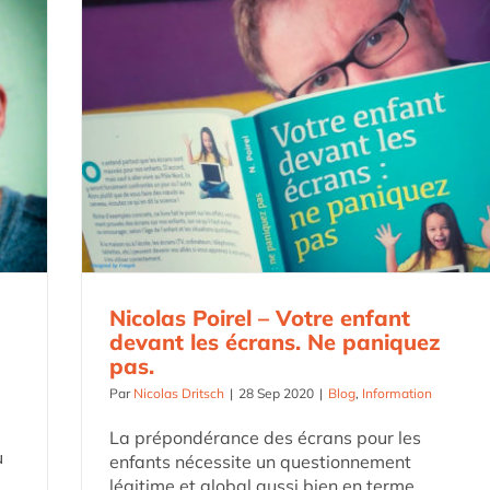
Nicolas Poirel – Votre enfant
devant les écrans. Ne paniquez
pas.
Par
Nicolas Dritsch
|
28 Sep 2020
|
Blog
,
Information
La prépondérance des écrans pour les
u
enfants nécessite un questionnement
légitime et global aussi bien en terme